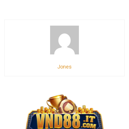
Jones