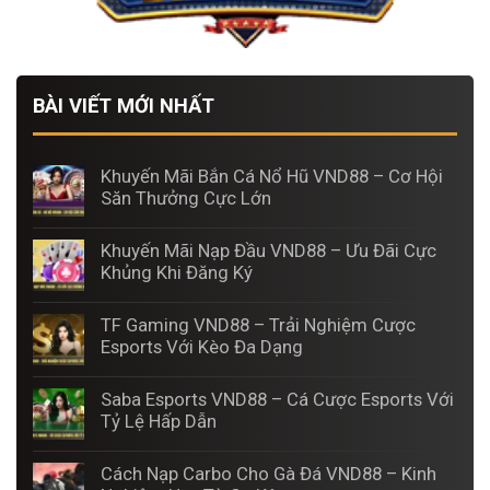
BÀI VIẾT MỚI NHẤT
Khuyến Mãi Bắn Cá Nổ Hũ VND88 – Cơ Hội
Săn Thưởng Cực Lớn
Khuyến Mãi Nạp Đầu VND88 – Ưu Đãi Cực
Khủng Khi Đăng Ký
TF Gaming VND88 – Trải Nghiệm Cược
Esports Với Kèo Đa Dạng
Saba Esports VND88 – Cá Cược Esports Với
Tỷ Lệ Hấp Dẫn
Cách Nạp Carbo Cho Gà Đá VND88 – Kinh