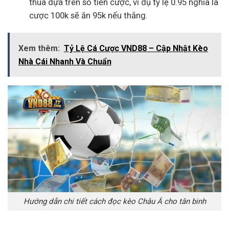
thua dựa trên số tiền cược, ví dụ tỷ lệ 0.95 nghĩa là
cược 100k sẽ ăn 95k nếu thắng.
Xem thêm:
Tỷ Lệ Cá Cược VND88 – Cập Nhật Kèo
Nhà Cái Nhanh Và Chuẩn
Hướng dẫn chi tiết cách đọc kèo Châu Á cho tân binh