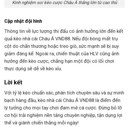
Kinh nghiệm soi kèo cược Châu Á thắng lớn từ cao thủ
Cập nhật đội hình
Thông tin về lực lượng thi đấu có ảnh hưởng lớn đến kết
quả kèo nhà cái Châu Á VND88. Nếu đội bóng mất trụ
cột do chấn thương hoặc treo giò, sức mạnh sẽ bị suy
giảm đáng kể. Ngoài ra, chiến thuật của HLV cũng ảnh
hưởng đến kèo cược, chẳng hạn một đội có lối chơi
thực dụng sẽ dễ về kèo xỉu.
Lời kết
Với tỷ lệ kèo chuẩn xác, phân tích chuyên sâu và sự minh
bạch hàng đầu, kèo nhà cái Châu Á VND88 là điểm đến
lý tưởng cho mọi tay chơi đam mê cá cược. Đừng bỏ lỡ
cơ hội trải nghiệm nền tảng chuyên nghiệp, tận dụng lợi
thế và giành chiến thắng mỗi ngày!