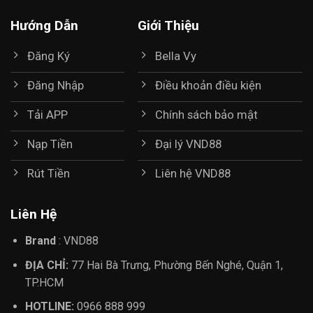
Hướng Dẫn
Giới Thiệu
Đăng Ký
Bella Vy
Đăng Nhập
Điều khoản điều kiện
Tải APP
Chính sách bảo mật
Nạp Tiền
Đại lý VND88
Rút Tiền
Liên hệ VND88
Liên Hệ
Brand
:
VND88
ĐỊA CHỈ:
77 Hai Bà Trưng, Phường Bến Nghé, Quận 1,
TP.HCM
HOTLINE:
0966 888 999