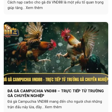
Cách nạp carbo cho gà đá VND88 là một yếu tố quan trọng
giúp tăng... Xem thêm
ĐÁ GÀ CAMPUCHIA VND88 – TRỰC TIẾP TỪ TRƯỜNG
GÀ CHUYÊN NGHIỆP
Đá gà Campuchia VND88 mang đến cho người chơi những
trận đấu nảy lửa, đầy... Xem thêm