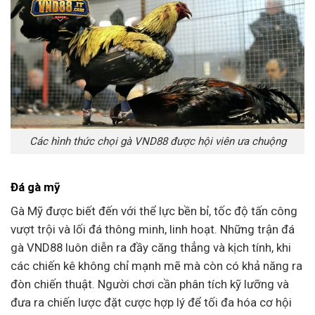
Các hình thức chọi gà VND88 được hội viên ưa chuộng
Đá gà mỹ
Gà Mỹ được biết đến với thể lực bền bỉ, tốc độ tấn công
vượt trội và lối đá thông minh, linh hoạt. Những trận đá
gà VND88 luôn diễn ra đầy căng thẳng và kịch tính, khi
các chiến kê không chỉ mạnh mẽ mà còn có khả năng ra
đòn chiến thuật. Người chơi cần phân tích kỹ lưỡng và
đưa ra chiến lược đặt cược hợp lý để tối đa hóa cơ hội