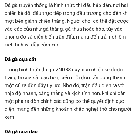
Đá gà truyền thống là hình thức thi đấu hấp dẫn, nơi hai
chiến kê đối đầu trực tiếp trong đấu trường cho đến khi
một bên giành chiến thắng. Người chơi có thể đặt cược
vào các cửa như gà thắng, gà thua hoặc hòa, tùy vào
phong độ và diễn biến trận đấu, mang đến trải nghiệm
kịch tính và đầy cảm xúc.
Đá gà cựa sắt
Trong hình thức đá gà VND88 này, các chiến kê được
trang bị cựa sắt sắc bén, biến mỗi đòn tấn công thành
một cú ra đòn đầy uy lực. Nhờ đó, trận đấu diễn ra với
nhịp độ nhanh, căng thẳng và kịch tính hơn, khi chỉ cần
một pha ra đòn chính xác cũng có thể quyết định cục
diện, mang đến những khoảnh khắc nghẹt thở cho người
xem.
Đá gà cựa dao