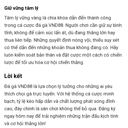
Giữ vững tâm lý
Tâm lý vững vàng là chìa khóa dẫn đến thành công
trong cá cược đá gà VND88. Người chơi cần giữ sự bình
tĩnh, không để cảm xúc lấn át, dù đang thắng lớn hay
thua liên tiếp. Những quyết định nóng vội, thiếu suy xét
có thể dẫn đến những khoản thua không đáng có. Hãy
luôn kiểm soát bản thân và đặt cược một cách có chiến
lược để tối ưu hóa cơ hội chiến thắng.
Lời kết
Đá gà VND88 là lựa chọn lý tưởng cho những ai yêu
thích chọi gà trực tuyến. Với hệ thống cá cược minh
bạch, tỷ lệ kèo hấp dẫn và chất lượng phát sóng đỉnh
cao, đây chính là sân chơi không thể bỏ qua. Đăng ký
ngay hôm nay để trải nghiệm những trận đấu kịch tính
và cơ hội thắng lớn!