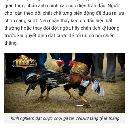
gian thực, phản ánh chính xác cục diện trận đấu. Người
chơi cần theo dõi chặt chẽ từng biến động để đưa ra lựa
chọn sáng suốt. Nếu nhận thấy kèo có dấu hiệu bất
thường hoặc thay đổi đột ngột, hãy phân tích kỹ lưỡng
trước khi quyết định đặt cược để tối ưu cơ hội chiến
thắng.
Kinh nghiệm đặt cược chọi gà tại VND88 tăng tỷ lệ thắng