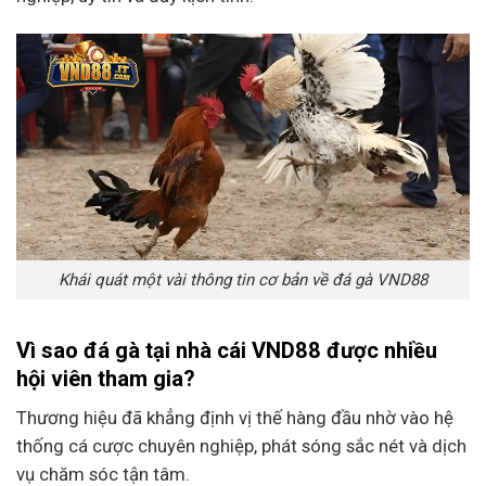
Khái quát một vài thông tin cơ bản về đá gà VND88
Vì sao đá gà tại nhà cái VND88 được nhiều
hội viên tham gia?
Thương hiệu đã khẳng định vị thế hàng đầu nhờ vào hệ
thống cá cược chuyên nghiệp, phát sóng sắc nét và dịch
vụ chăm sóc tận tâm.