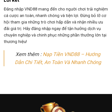
Lời kết
Đăng nhập VND88 mang đến cho người chơi trải nghiệm
cá cược an toàn, nhanh chóng và tiện lợi. Đừng bỏ lỡ cơ
hội tham gia những trò chơi hấp dẫn và nhận nhiều ưu
đãi giá trị. Hãy đăng nhập ngay để tận hưởng dịch vụ
chuyên nghiệp và chinh phục những phần thưởng lớn tại
thương hiệu!
Xem thêm :
Nạp Tiền VND88 – Hướng
Dẫn Chi Tiết, An Toàn Và Nhanh Chóng