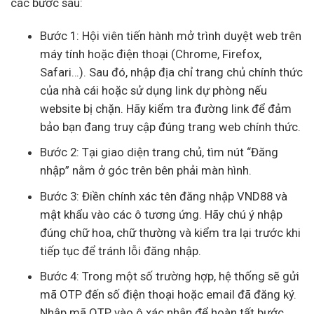
các bước sau:
Bước 1: Hội viên tiến hành mở trình duyệt web trên
máy tính hoặc điện thoại (Chrome, Firefox,
Safari…). Sau đó, nhập địa chỉ trang chủ chính thức
của nhà cái hoặc sử dụng link dự phòng nếu
website bị chặn. Hãy kiểm tra đường link để đảm
bảo bạn đang truy cập đúng trang web chính thức.
Bước 2: Tại giao diện trang chủ, tìm nút “Đăng
nhập” nằm ở góc trên bên phải màn hình.
Bước 3: Điền chính xác tên đăng nhập VND88 và
mật khẩu vào các ô tương ứng. Hãy chú ý nhập
đúng chữ hoa, chữ thường và kiểm tra lại trước khi
tiếp tục để tránh lỗi đăng nhập.
Bước 4: Trong một số trường hợp, hệ thống sẽ gửi
mã OTP đến số điện thoại hoặc email đã đăng ký.
Nhập mã OTP vào ô xác nhận để hoàn tất bước