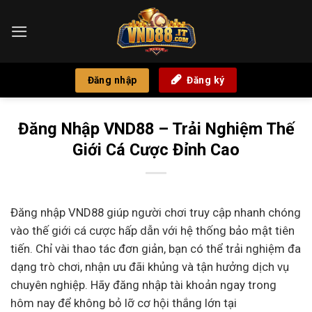
Bỏ
qua
nội
dung
Đăng nhập
Đăng ký
Đăng Nhập VND88 – Trải Nghiệm Thế
Giới Cá Cược Đỉnh Cao
Đăng nhập VND88 giúp người chơi truy cập nhanh chóng
vào thế giới cá cược hấp dẫn với hệ thống bảo mật tiên
tiến. Chỉ vài thao tác đơn giản, bạn có thể trải nghiệm đa
dạng trò chơi, nhận ưu đãi khủng và tận hưởng dịch vụ
chuyên nghiệp. Hãy đăng nhập tài khoản ngay trong
hôm nay để không bỏ lỡ cơ hội thắng lớn tại