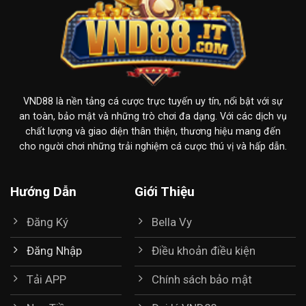
VND88 là nền tảng cá cược trực tuyến uy tín, nổi bật với sự
an toàn, bảo mật và những trò chơi đa dạng. Với các dịch vụ
chất lượng và giao diện thân thiện, thương hiệu mang đến
cho người chơi những trải nghiệm cá cược thú vị và hấp dẫn.
Hướng Dẫn
Giới Thiệu
Đăng Ký
Bella Vy
Đăng Nhập
Điều khoản điều kiện
Tải APP
Chính sách bảo mật